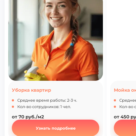
Уборка квартир
Мойка о
Среднее время работы: 2-3 ч.
Среднее
Кол-во сотрудников: 1 чел.
Кол-во с
от 70 руб./м2
от 450 р
Узнать подробнее