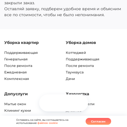
закрыли заказ.
Оставляй заявку, подберем удобное время и объясним
все по стоимости, чтобы не было непонимания.
Уборка квартир
Уборка домов
Поддерживающая
Коттеджей
Генеральная
Поддерживающая
После ремонта
После ремонта
Ежедневная
Таунхауса
Комплексная
Дачи
Допуслуги
Химчистка
Мытье окон
Мягкой мебели
Клининг кухни
Диванов
Глажка белья
Ковров
Оставаясь на сайте, вы соглашаетесь на
Согласен
использование
файлов cookie
Озонирование
Ковролина