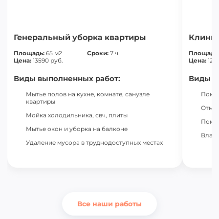
Генеральный уборка квартиры
Клинин
Площадь:
65 м2
Сроки:
7 ч.
Площадь
Цена:
13590 руб.
Цена:
123
Виды выполненных работ:
Виды в
Мытье полов на кухне, комнате, санузле
Помыл
квартиры
Отмыл
Мойка холодильника, свч, плиты
Помыл
Мытье окон и уборка на балконе
Влажн
Удаление мусора в труднодоступных местах
Все наши работы