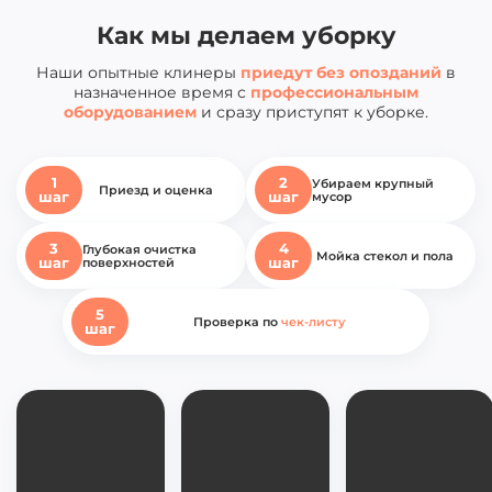
Как мы делаем уборку
Наши опытные клинеры
приедут без опозданий
в
назначенное время с
профессиональным
оборудованием
и сразу приступят к уборке.
1
2
Убираем крупный
Приезд и
оценка
шаг
шаг
мусор
3
4
Глубокая очистка
Мойка
стекол и пола
шаг
шаг
поверхностей
5
Проверка по
чек-листу
шаг