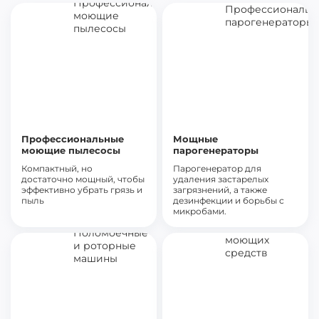
достаточно мощный, чтобы
удаления застарелых
эффективно убрать грязь и
загрязнений, а также
пыль
дезинфекции и борьбы с
микробами.
Поломоечные и
5 видов моющих
роторные машины
средств
Универсальные
Для чистки всех типов
поломоечные машины для
поверхностей от кухонной
всех типов покрытий с
плиты до кафеля в ванной
функцией мойки, сушки и
полировки полов.