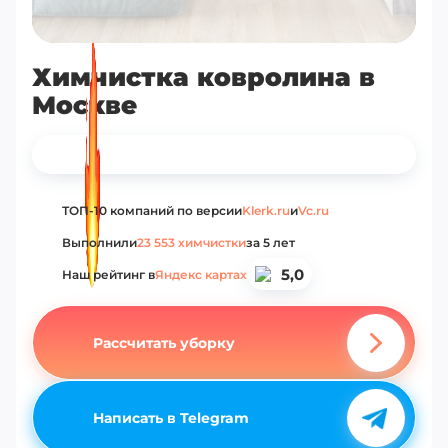
+ мойка окна в подарок!
Скидка 10%
Химчистка ковролина
в
Москве
ТОП-10 компаний по версии
Klerk.ru
и
Vc.ru
Выполнили
23 553 химчистки
за 5 лет
5,0
Наш рейтинг в
Яндекс картах
Рассчитать уборку
Написать в Telegram