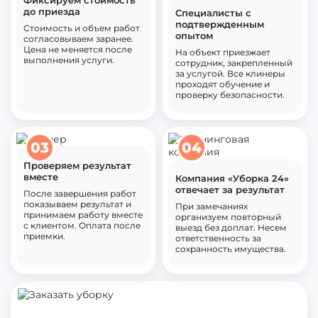
Фиксируем стоимость
до приезда
Специалисты с
подтвержденным
Стоимость и объем работ
опытом
согласовываем заранее.
Цена не меняется после
На объект приезжает
выполнения услуги.
сотрудник, закрепленный
за услугой. Все клинеры
проходят обучение и
проверку безопасности.
03
04
Проверяем результат
вместе
Компания «Уборка 24»
отвечает за результат
После завершения работ
показываем результат и
При замечаниях
принимаем работу вместе
организуем повторный
с клиентом. Оплата после
выезд без доплат. Несем
приемки.
ответственность за
сохранность имущества.