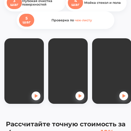
3
4
Глубокая очистка
Мойка
стекол и пола
шаг
шаг
поверхностей
5
Проверка по
чек-листу
шаг
Рассчитайте точную стоимость за