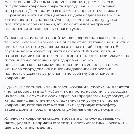
На сегодняшний день ковролин является одним из самых
популярных ковровых покрытий для домашних и офисных
интерьеров. Демократичная стоимость, простота монтажа и
широкая вариативность цветов и моделей сделала ковролин
хитом среди покупателей. Однако, несмотря на кажущуюся
простоту в использовании, это покрытие все же требует
выполнения определенных правил ухода.
Сложность самостоятельной чистки ковролина заключается в
том, что бытовые пылесосы не обладают достаточной мощностью
для качественного удаления всех загрязнений ковролина. В
глубине ворса может скрываться около 80% пыли, грязи и
патогенных микроорганизмов, которые остаются невидимыми, но
потенциально опасными для здоровья. Только
профессиональная химчистка ковролина с использованием
мощного оборудования с высоким давлением способна
полностью удалить загрязнения по всей глубине покрытия
ковролина.
Одним из профилей клининговой компании “Уборка 24” является
чистка ковров, мягкой мебели и химчистка ковролина с выездом
на дом или в офис на любой адрес. Мы предлагаем недорогую, но
качественно выполненную специалистами услугу по чистке
ковролина, которая сможет защитить здоровую атмосферу
вашего дома и продлить срок службы напольного покрытия.
Химчистка ковролина сможет избавить от сложных въевшихся
пятен, удалить неприятные запахи, шерсть животных и освежить
цветовую гамму изделия.