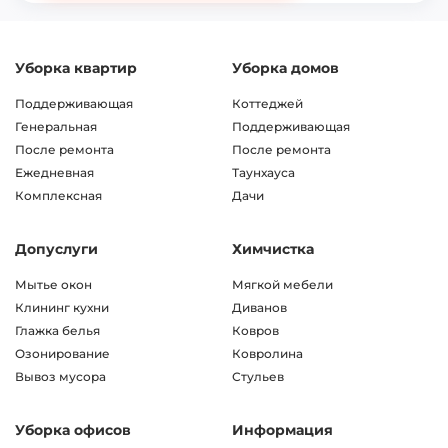
Допуслуги
Химчистка
Мытье окон
Мягкой мебели
Клининг кухни
Диванов
Глажка белья
Ковров
Озонирование
Ковролина
Вывоз мусора
Стульев
Уборка офисов
Информация
Генеральная
Прайс-лист
Ежедневная
Наши работы
Поддерживающая
Отзывы
После ремонта
Контакты
На постоянной основе
Карта сайта
Мы на карте
г. Москва, ул. Бутлерова, 17 ст. B, оф. 5055