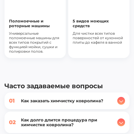
Часто задаваемые вопросы
01
Как заказать химчистку ковролина?
Как долго длится процедура при
02
химчистке ковролина?
Безопасна ли для домочадцев
03
химчистка ковролина на дому?
Сколько часов ковролин будет
04
оставаться мокрым после очистки?
Вы выполняете химчистку ковровых
05
покрытий только на дому или и в
офисах?