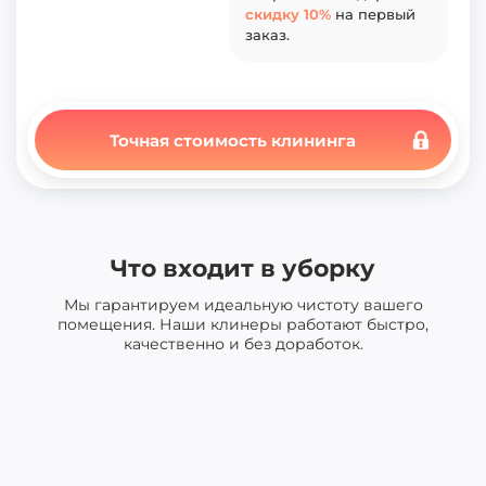
Вам с точным расчетом.
скидку 10%
скидку 10%
на первый
на первый
Ответьте на 4 простых
заказ.
заказ.
вопроса и я подарю вам
скидку 10%
на первый
заказ.
Точная стоимость клининга
Что входит в уборку
Мы гарантируем идеальную чистоту вашего
помещения. Наши клинеры работают быстро,
качественно и без доработок.