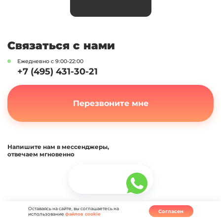
Напишите нам в мессенджеры,
отвечаем мгновенно
Электронная почта:
info@uborka24.ru
Сервис
Способы оплаты:
Минимальная выезд 4000 руб.
Мы в соцсетях:
ОГРНИП:
318112100019828
ИНН:
110901870457
Оставаясь на сайте, вы соглашаетесь на
Согласен
использование
файлов cookie