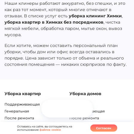
Наши клинеры работают аккуратно, без спешки, и это
как раз тот момент, который многие отмечают в
отзывах. В списке услуг есть
уборка клининг Химки
,
уборка квартир в Химках без посредников
, чистка
мягкой мебели, обработка паром, мытье окон, вывоз
мусора.
Если хотите, можем составить персональный план
уборки, чтобы дом или офис всегда оставались в
порядке. Цена зависит только от объема и реального
состояния помещения — никаких сюрпризов по факту.
Уборка квартир
Уборка домов
Поддерживающая
Коттеджей
Генеральная
Поддерживающая
После ремонта
После ремонта
Ежедневная
Таунхауса
Оставаясь на сайте, вы соглашаетесь на
Согласен
использование
файлов cookie
Комплексная
Дачи