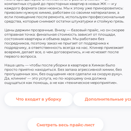
компактных студий до просторных квартир в новых ЖК — и у
каждого формата свои нюансы. Мы к этому уже приноровились:
привозим нужную химию, работаем со своими материалами, а
если помещение после ремонта, используем профессиональные
средства, которые снимают остатки штукатурки и стойкую грязь.
Цены держим прозрачные. Внизу — базовый прайс, но он скорее
отправная точка: финальная стоимость зависит от площади,
состояния квартиры и объема задач. Мы работаем без
посредников, поэтому заказ не прыгает от подрядчика к
подрядчику, а ответственность всегда на нас. Клинер приезжает
вовремя, делает все, о чем договорились, и не исчезает после
первого вопроса.
Наша цель — чтобы после уборки в квартире в Химках было
просто приятно находиться. Без запаха агрессивной химии, без
пропущенных зон, без ощущения «все сделали на скорую руку».
Да, клининг — это услуга, но по-хорошему она должна
ощущаться как помощь, а не как «техническое мероприятие».
Что входит в уборку
Дополнительные ус
Смотреть весь прайс-лист