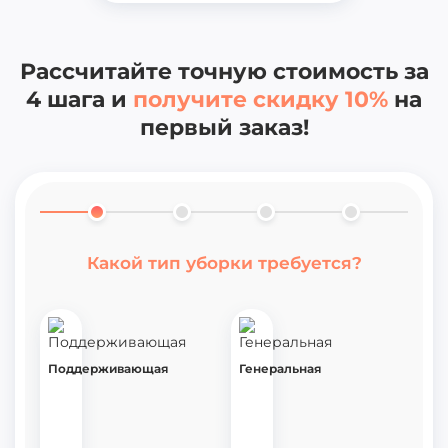
Рассчитайте точную стоимость за
4
шага и
получите скидку 10%
на
первый заказ!
Точная стоимость клининга
Какой тип уборки требуется?
Ваша скидка 10%
Мойка окон
65
Поддерживающая
Квартира
Генеральная
Дом
30
500
Отлично, мы уже готовы озвучить
м²
м²
или
коттедж
стоимость! Заполните контакты
Отмыть люстру