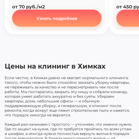
от 70 руб./м2
от 450 р
Узнать подробнее
Цены на клининг в Химках
Если честно, в Химках давно не хватает нормального клининга:
такого, чтобы можно было спокойно заказать уборку квартиры,
не переживать за качество и не пересматривать чек после
работы. Мы постарались закрыть эту нишу и собрали команду,
которая умеет работать аккуратно и без суеты. Убираем
квартиры, дома, небольшие офисы — и обычную
поддерживающую уборку, и генеральную, и клининг после
ремонта, когда вокруг еще лежит строительная пыль и кажется,
что порядок никогда не вернется.
Каждый раз начинаем с простого — уточняем, что именно нужно.
Где-то акцент на кухне, где-то требуется пройтись по всем углам
и шкафам, а иногда нужно полностью вернуть жилье в порядок
после арендаторов. В Химках много разного жилья — от