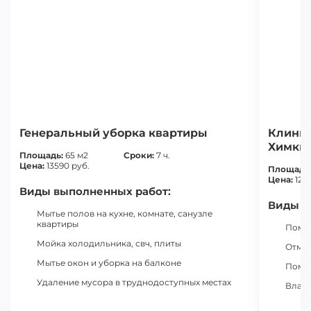
Генеральный уборка квартиры
Клинин
Химки
Площадь:
65 м2
Сроки:
7 ч.
Цена:
13590 руб.
Площадь
Цена:
123
Виды выполненных работ:
Виды в
Мытье полов на кухне, комнате, санузле
квартиры
Помыл
Мойка холодильника, свч, плиты
Отмыл
Мытье окон и уборка на балконе
Помыл
Удаление мусора в труднодоступных местах
Влажн