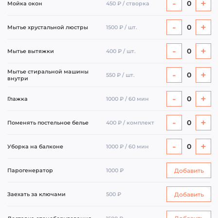
-
+
0
Мойка окон
450 ₽ / створка
-
+
0
Мытье хрустальной люстры
1500 ₽ / шт.
-
+
0
Мытье вытяжки
400 ₽ / шт.
Мытье стиральной машины
-
+
0
550 ₽ / шт.
внутри
-
+
0
Глажка
1000 ₽ / 60 мин
-
+
0
Поменять постельное белье
400 ₽ / комплект
-
+
0
Уборка на балконе
1000 ₽ / 60 мин
Добавить
Парогенератор
1000 ₽
Добавить
Заехать за ключами
500 ₽