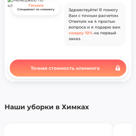
Следующий
Вернуться назад
Принимаю
пользовательское соглашение
и
4
вопрос
Татьяна
Татьяна
политику конфиденциальности
Здравствуйте! Я помогу
Здравствуйте! Я помогу
Специалист по клинингу
Специалист по клинингу
Вам с точным расчетом.
Вам с точным расчетом.
Татьяна
Ответьте на 4 простых
Ответьте на 4 простых
Здравствуйте! Я помогу
Специалист по клинингу
вопроса и я подарю вам
вопроса и я подарю вам
Вам с точным расчетом.
скидку 10%
скидку 10%
на первый
на первый
Ответьте на 4 простых
заказ.
заказ.
вопроса и я подарю вам
скидку 10%
на первый
заказ.
Точная стоимость клининга
Наши уборки в Химках