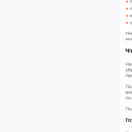
Ни
мн
Ч
На
уб
пр
Па
вс
по
По
Гл