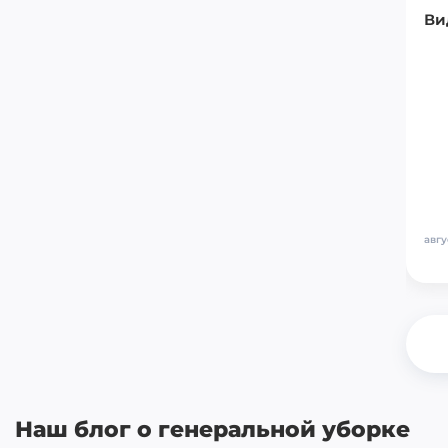
Ви
авгу
Наш блог о генеральной уборке