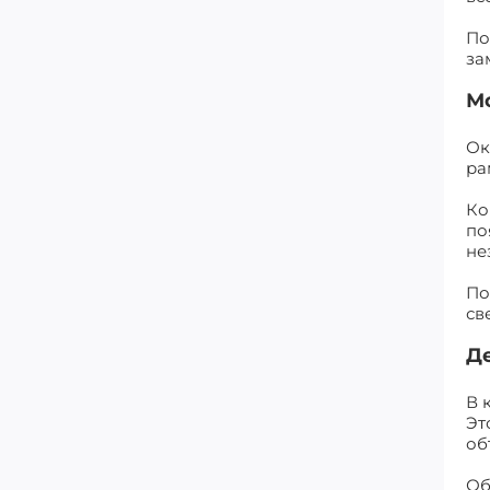
По
за
М
Ок
ра
Ко
по
не
По
св
Д
В 
Эт
об
Об