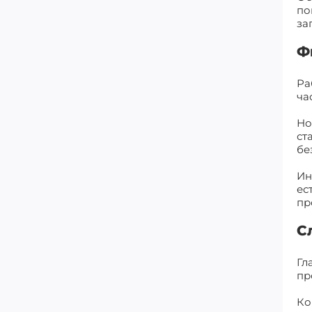
по
за
Ф
Ра
ча
Но
ст
бе
Ин
ес
пр
С
Гл
пр
Ко