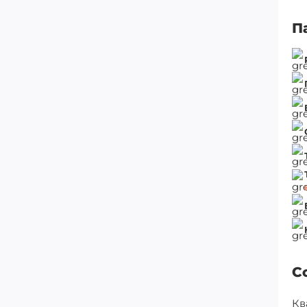
П
С
Кв