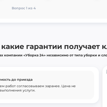
Даю со
Вопрос 1 из 4
Прин
полит
Вопрос 4 из 4
Вопрос 2 из 4
д
Следующий вопрос
 какие гарантии получает 
ах компании «Уборка 24» независимо от типа уборки и сл
мость до приезда
ем работ согласовываем заранее. Цена не
выполнения услуги.