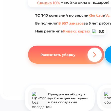
+ мойка окна в подарок!
Скидка 10%
ТОП-10 компаний по версии
Klerk.ru
и
Vc.
Выполнили
18 957 заказов
за 5 лет работ
5,0
Наш рейтинг в
Яндекс картах
Рассчитать уборку
Приедем на уборку в
удобное для вас время
и без опозданий