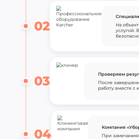
Специали
02
На объект
услугой. 
безопасно
Проверяем резул
03
После завершени
работу вместе с 
Компания «Убор
04
При замечаниях