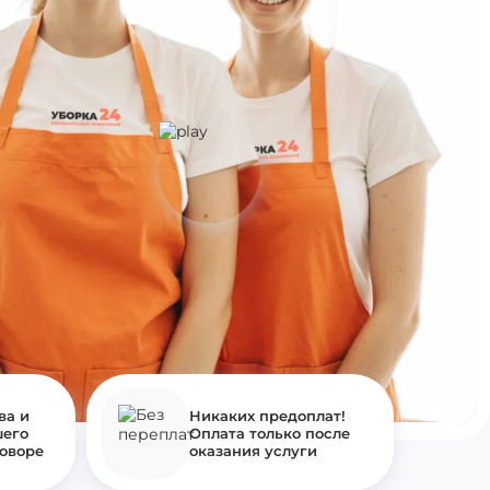
ва и
Никаких предоплат!
шего
Оплата только после
говоре
оказания услуги