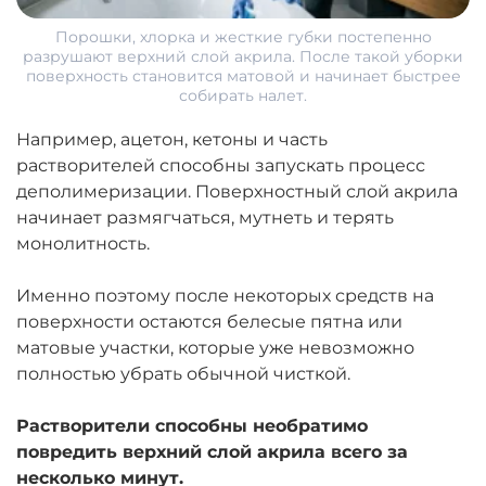
Порошки, хлорка и жесткие губки постепенно
разрушают верхний слой акрила. После такой уборки
поверхность становится матовой и начинает быстрее
собирать налет.
Например, ацетон, кетоны и часть
растворителей способны запускать процесс
деполимеризации. Поверхностный слой акрила
начинает размягчаться, мутнеть и терять
монолитность.
Именно поэтому после некоторых средств на
поверхности остаются белесые пятна или
матовые участки, которые уже невозможно
полностью убрать обычной чисткой.
Растворители способны необратимо
повредить верхний слой акрила всего за
несколько минут.