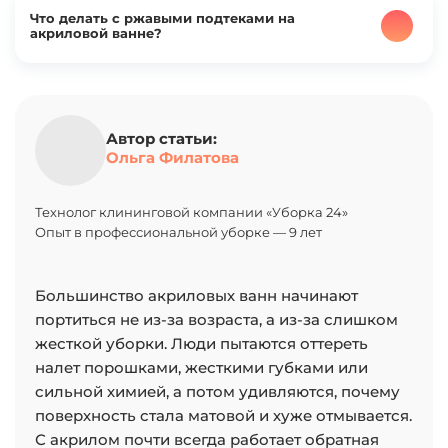
мелких микроцарапин, блеск иногда удается
Что делать с ржавыми подтеками на
частично восстановить полировкой. Для этого
акриловой ванне?
используют очень мелкую водостойкую шлифовку
и специальные полировочные пасты для пластика
Ржавые следы лучше удалять мягкими
или автомобильного лака.
средствами для акрила на основе органических
Но если акрил уже поврежден агрессивной
кислот небольшой концентрации. А вот
химией или растворителями, полностью вернуть
агрессивные средства от ржавчины для унитазов
Автор статьи:
первоначальную поверхность обычно не
Ольга Филатова
использовать нельзя — они способны буквально
получается.
выжечь поверхность акрила.
Технолог клининговой компании «Уборка 24»
Опыт в профессиональной уборке — 9 лет
Большинство акриловых ванн начинают
портиться не из-за возраста, а из-за слишком
жесткой уборки. Люди пытаются оттереть
налет порошками, жесткими губками или
сильной химией, а потом удивляются, почему
поверхность стала матовой и хуже отмывается.
С акрилом почти всегда работает обратная